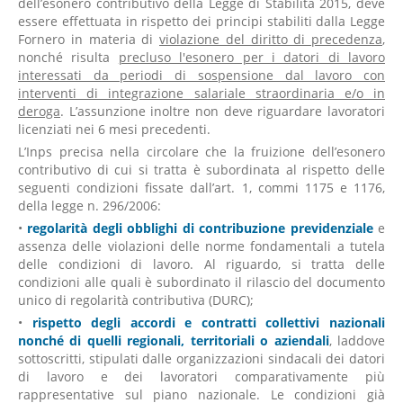
dell’esonero contributivo della Legge di Stabilità 2015, deve
essere effettuata in rispetto dei principi stabiliti dalla Legge
Fornero in materia di
violazione del diritto di precedenza
,
nonché risulta
precluso l'esonero per i datori di lavoro
interessati da periodi di sospensione dal lavoro con
interventi di integrazione salariale straordinaria e/o in
deroga
. L’assunzione inoltre non deve riguardare lavoratori
licenziati nei 6 mesi precedenti.
L’Inps precisa nella circolare che la fruizione dell’esonero
contributivo di cui si tratta è subordinata al rispetto delle
seguenti condizioni fissate dall’art. 1, commi 1175 e 1176,
della legge n. 296/2006:
•
regolarità degli obblighi di contribuzione previdenziale
e
assenza delle violazioni delle norme fondamentali a tutela
delle condizioni di lavoro. Al riguardo, si tratta delle
condizioni alle quali è subordinato il rilascio del documento
unico di regolarità contributiva (DURC);
•
rispetto degli accordi e contratti collettivi nazionali
nonché di quelli regionali, territoriali o aziendali
, laddove
sottoscritti, stipulati dalle organizzazioni sindacali dei datori
di lavoro e dei lavoratori comparativamente più
rappresentative sul piano nazionale. Le condizioni già