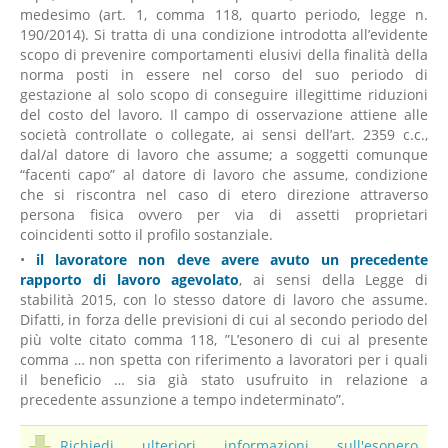
medesimo (art. 1, comma 118, quarto periodo, legge n.
190/2014). Si tratta di una condizione introdotta all’evidente
scopo di prevenire comportamenti elusivi della finalità della
norma posti in essere nel corso del suo periodo di
gestazione al solo scopo di conseguire illegittime riduzioni
del costo del lavoro. Il campo di osservazione attiene alle
società controllate o collegate, ai sensi dell’art. 2359 c.c.,
dal/al datore di lavoro che assume; a soggetti comunque
“facenti capo” al datore di lavoro che assume, condizione
che si riscontra nel caso di etero direzione attraverso
persona fisica ovvero per via di assetti proprietari
coincidenti sotto il profilo sostanziale.
•
il lavoratore non deve avere avuto un precedente
rapporto di lavoro agevolato
, ai sensi della Legge di
stabilità 2015, con lo stesso datore di lavoro che assume.
Difatti, in forza delle previsioni di cui al secondo periodo del
più volte citato comma 118, ”L’esonero di cui al presente
comma … non spetta con riferimento a lavoratori per i quali
il beneficio … sia già stato usufruito in relazione a
precedente assunzione a tempo indeterminato”.
Richiedi ulteriori informazioni sull'esonero