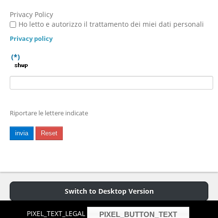
Privacy Policy
Ho letto e autorizzo il trattamento dei miei dati personali
Privacy policy
(*)
Riportare le lettere indicate
invia
Reset
Switch to Desktop Version
PIXEL_TEXT_LEGAL
PIXEL_BUTTON_TEXT
Copyright © 2013 P.iva 01255740019 -
Cookies Policy
- Hosted and