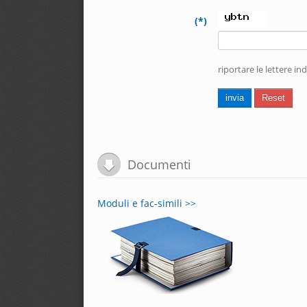
(*)
riportare le lettere in
invia
Reset
Documenti
Moduli e fac-simili >>