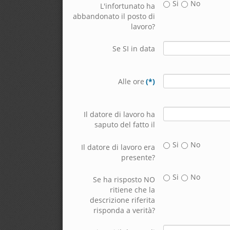
Si
No
L'infortunato ha
abbandonato il posto di
lavoro?
Se SI in data
Alle ore
(*)
Il datore di lavoro ha
saputo del fatto il
Si
No
Il datore di lavoro era
presente?
Si
No
Se ha risposto NO
ritiene che la
descrizione riferita
risponda a verità?