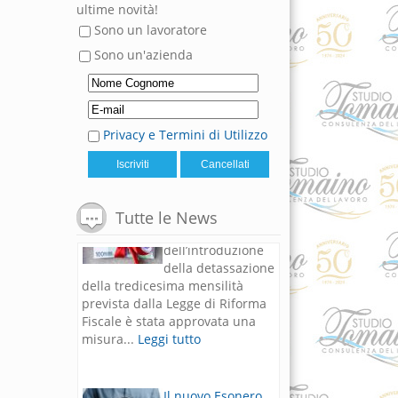
ultime novità!
Sono un lavoratore
Sono un'azienda
Privacy e Termini di Utilizzo
Il Bonus Natale
in attesa
dell’introduzione
della detassazione
della tredicesima mensilità
Tutte le News
prevista dalla Legge di Riforma
Fiscale è stata approvata una
misura...
Leggi tutto
Il nuovo Esonero
contributivo per
lavoratrici madri e
Fringe benefit
dipendenti