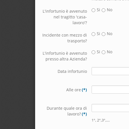
Si
No
L'infortunio è avvenuto
nel tragitto 'casa-
lavoro'?
Si
No
Incidente con mezzo di
trasporto?
Si
No
L'infortunio è avvenuto
presso altra Azienda?
Data infortunio
Alle ore
(*)
Durante quale ora di
lavoro?
(*)
1°, 2°,3°,....