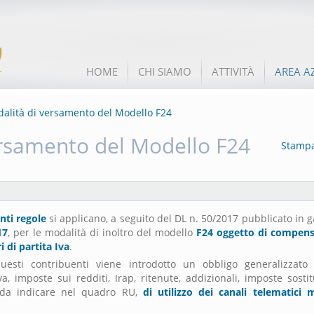
HOME
CHI SIAMO
ATTIVITÀ
AREA A
alità di versamento del Modello F24
rsamento del Modello F24
Stamp
nti regole
si applicano, a seguito del DL n. 50/2017 pubblicato in g
17
, per le modalità di inoltro del modello
F24 oggetto di compen
ri di partita Iva
.
uesti contribuenti viene introdotto un obbligo generalizzato
, imposte sui redditi, Irap, ritenute, addizionali, imposte sostit
 da indicare nel quadro RU,
di utilizzo dei canali telematici 