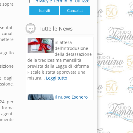
Privacy e Termini di Utilizzo
te sopra
Il Bonus Natale
sentati
Tutte le News
in attesa
 canali
dell’introduzione
mettere
della detassazione
della tredicesima mensilità
eguito
prevista dalla Legge di Riforma
Fiscale è stata approvata una
sizione
misura...
Leggi tutto
e dagli
ossione,
Il nuovo Esonero
contributivo per
lavoratrici madri e
F24 per
Fringe benefit
n forma
dipendenti
 agenti
Di seguito si riportano le
ivamente
principali novità in materia di
lavoro previste dalla Legge di