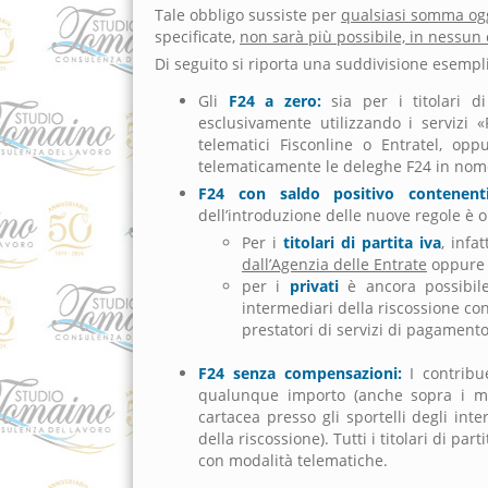
Tale obbligo sussiste per
qualsiasi somma og
specificate,
non sarà più possibile, in nessu
Di seguito si riporta una suddivisione esemplif
Gli
F24 a zero:
sia per i titolari d
esclusivamente utilizzando i servizi «
telematici Fisconline o Entratel, op
telematicamente le deleghe F24 in nome 
F24 con saldo positivo contenenti
dell’introduzione delle nuove regole è or
Per i
titolari di partita iva
, infa
dall’Agenzia delle Entrate
oppure p
per i
privati
è ancora possibile
intermediari della riscossione con
prestatori di servizi di pagamento
F24 senza compensazioni:
I contribue
qualunque importo (anche sopra i mil
cartacea presso gli sportelli degli int
della riscossione). Tutti i titolari di pa
con modalità telematiche.