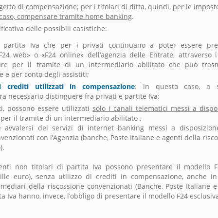
getto di compensazione
; per i titolari di ditta, quindi, per le impos
n caso, compensare tramite home banking
.
icativa delle possibili casistiche:
i partita Iva che per i privati continuano a poter essere pre
F24 web» o «F24 online» dell’agenzia delle Entrate, attraverso i
pure per il tramite di un intermediario abilitato che può tras
e per conto degli assistiti;
 crediti utilizzati in compensazione
: in questo caso, a s
a necessario distinguere fra privati e partite Iva:
tti, possono essere utilizzati
solo i canali telematici messi a dispo
er il tramite di un intermediario abilitato ,
 avvalersi dei servizi di internet banking messi a disposizion
venzionati con l’Agenzia (banche, Poste Italiane e agenti della risc
).
nti non titolari di partita Iva possono presentare il modello 
le euro), senza utilizzo di crediti in compensazione, anche i
ermediari della riscossione convenzionati (Banche, Poste Italiane e
rtita Iva hanno, invece, l’obbligo di presentare il modello F24 esclus