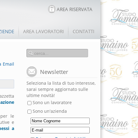
AREA RISERVATA
ZIENDE
AREA LAVORATORI
CONTATTI
a
Email
Newsletter
Seleziona la lista di tuo interesse,
sarai sempre aggiornato sulle
ultime novità!
azzetta
sazione
Sono un lavoratore
Sono un'azienda
 per le
utive e
messi a