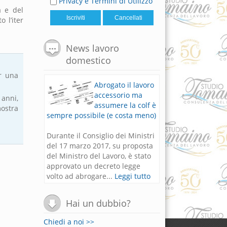
Privacy e Termini di Utilizzo
a e del
 l’iter
News lavoro
domestico
r una
Abrogato il lavoro
accessorio ma
anni,
assumere la colf è
mostra
sempre possibile (e costa meno)
Durante il Consiglio dei Ministri
del 17 marzo 2017, su proposta
del Ministro del Lavoro, è stato
approvato un decreto legge
volto ad abrogare...
Leggi tutto
Colf e Badanti tra i
10 lavori più
Hai un dubbio?
richiesti nel 2020
Chiedi a noi >>