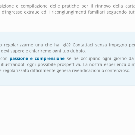
sizione e compilazione delle pratiche per il rinnovo della cart
si d’ingresso extraue ed i ricongiungimenti familiari seguendo tutto
o regolarizzarne una che hai già? Contattaci senza impegno pe
e devi sapere e chiariremo ogni tuo dubbio.
 con
passione e comprensione
se ne occupano ogni giorno da 
illustrandoti ogni possibile prospettiva. La nostra esperienza di
 regolarizzato difficilmente genera rivendicazioni o contenzioso.