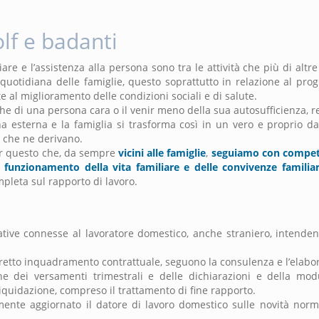
lf e badanti
iare e l’assistenza alla persona sono tra le attività che più di alt
uotidiana delle famiglie, questo soprattutto in relazione al prog
 al miglioramento delle condizioni sociali e di salute.
iche di una persona cara o il venir meno della sua autosufficienza, 
 esterna e la famiglia si trasforma così in un vero e proprio da
i che ne derivano.
r questo che, da sempre
vicini alle famiglie
,
seguiamo con compet
al funzionamento della vita familiare e delle convivenze famili
pleta sul rapporto di lavoro.
ative connesse al lavoratore domestico, anche straniero, intende
corretto inquadramento contrattuale, seguono la consulenza e l’elabo
e dei versamenti trimestrali e delle dichiarazioni e della modu
iquidazione, compreso il trattamento di fine rapporto.
ente aggiornato il datore di lavoro domestico sulle novità norm