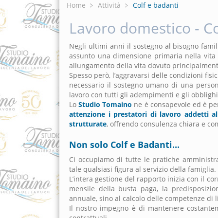
Home
Attività
Colf e badanti
Lavoro domestico - Co
Negli ultimi anni il sostegno al bisogno famil
assunto una dimensione primaria nella vita q
allungamento della vita dovuto principalmente
Spesso però, l’aggravarsi delle condizioni fis
necessario il sostegno umano di una persona
lavoro con tutti gli adempimenti e gli obbligh
Lo
Studio Tomaino
ne è consapevole ed è pe
attenzione i prestatori di lavoro addetti 
strutturate
, offrendo consulenza chiara e com
Non solo Colf e Badanti...
Ci occupiamo di tutte le pratiche amministr
tale qualsiasi figura al servizio della famiglia.
L’intera gestione del rapporto inizia con il 
mensile della busta paga, la predisposizion
annuale, sino al calcolo delle competenze di l
Il nostro impegno è di mantenere costantem
contrattuali.