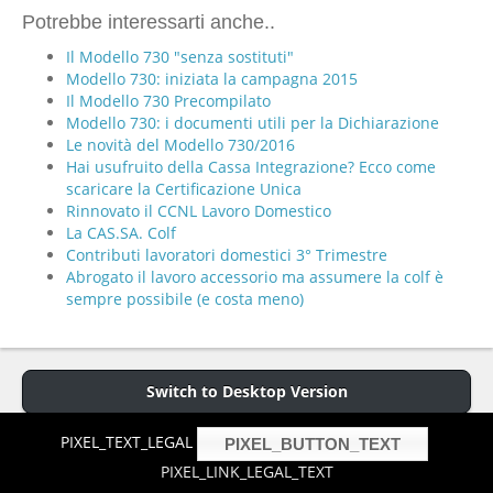
Potrebbe interessarti anche..
Il Modello 730 "senza sostituti"
Modello 730: iniziata la campagna 2015
Il Modello 730 Precompilato
Modello 730: i documenti utili per la Dichiarazione
Le novità del Modello 730/2016
Hai usufruito della Cassa Integrazione? Ecco come
scaricare la Certificazione Unica
Rinnovato il CCNL Lavoro Domestico
La CAS.SA. Colf
Contributi lavoratori domestici 3° Trimestre
Abrogato il lavoro accessorio ma assumere la colf è
sempre possibile (e costa meno)
Switch to Desktop Version
PIXEL_TEXT_LEGAL
PIXEL_BUTTON_TEXT
Copyright © 2013 P.iva 01255740019 -
Cookies Policy
- Hosted and
design by
aries.it
PIXEL_LINK_LEGAL_TEXT