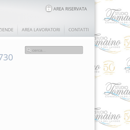
AREA RISERVATA
ZIENDE
AREA LAVORATORI
CONTATTI
 730