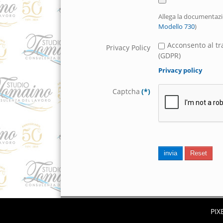
Allega la documentazi
Modello 730
)
Acconsento al tr
Privacy Policy
(GDPR)
Privacy policy
Captcha
(*)
invia
Reset
PIX