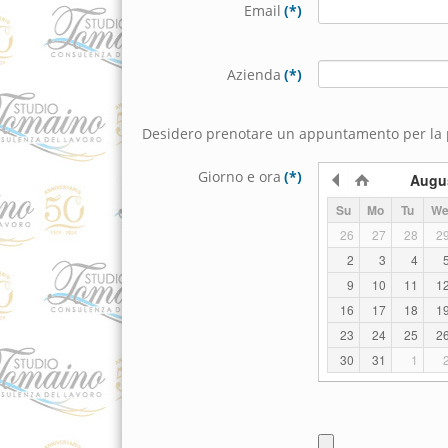
Email
(*)
Azienda
(*)
Desidero prenotare un appuntamento per la 
Giorno e ora
(*)
Augu
Su
Mo
Tu
W
26
27
28
2
2
3
4
9
10
11
1
16
17
18
1
23
24
25
2
30
31
1