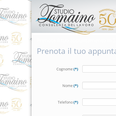
Prenota il tuo appuntamento in S
Prenota il tuo appunt
Cognome
(*)
Nome
(*)
Telefono
(*)