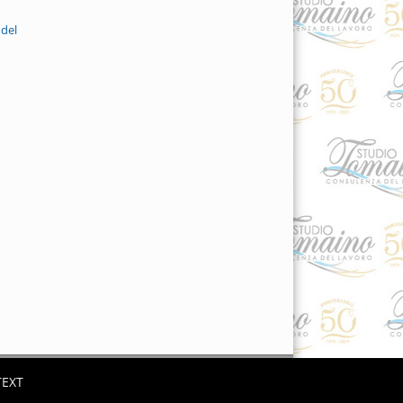
 del
TEXT
es.it