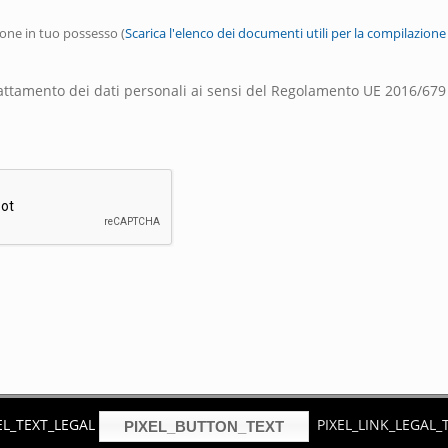
one in tuo possesso (
Scarica l'elenco dei documenti utili per la compilazione
attamento dei dati personali ai sensi del Regolamento UE 2016/679
EL_TEXT_LEGAL
PIXEL_LINK_LEGAL_
Copyright © 2013 P.iva 01255740019 -
Cookies Policy
- Hosted and design by
ari
PIXEL_BUTTON_TEXT